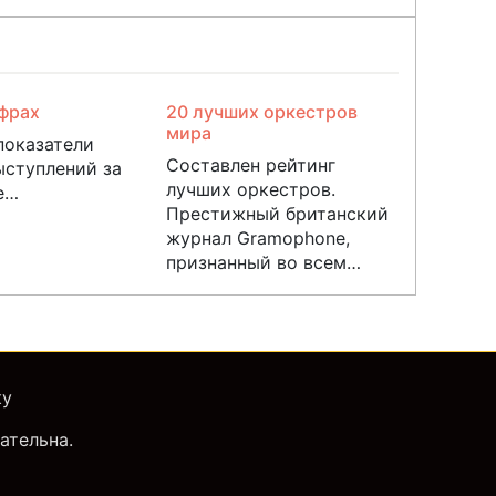
ифрах
20 лучших оркестров
мира
показатели
Составлен рейтинг
ыступлений за
лучших оркестров.
е…
Престижный британский
журнал Gramophone,
признанный во всем…
ку
ательна.