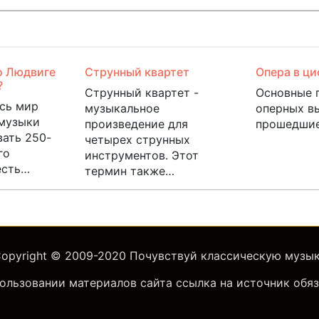
о Людвиге
Струнный квартет
Опера в ц
?
Струнный квартет -
Основные 
есь мир
музыкальное
оперных в
 музыки
произведение для
прошедши
вать 250-
четырех струнных
го
инструментов. Этот
есть…
термин также…
opyright © 2009-2020
Почувствуй классическую музы
ользовании материалов сайта ссылка на источник обяз