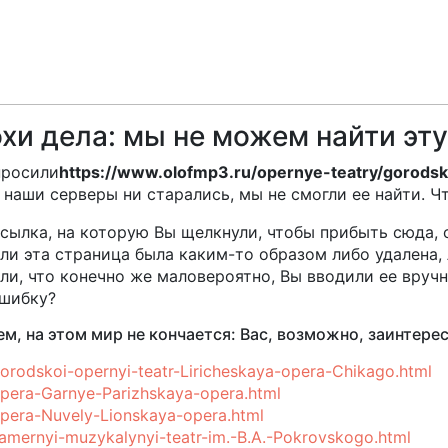
хи дела: мы не можем найти эту
просили
https://www.olofmp3.ru/opernye-teatry/gorodsko
 наши серверы ни старались, мы не смогли ее найти. Ч
сылка, на которую Вы щелкнули, чтобы прибыть сюда, 
ли эта страница была каким-то образом либо удалена,
ли, что конечно же маловероятно, Вы вводили ее вруч
шибку?
м, на этом мир не кончается: Вас, возможно, заинтер
orodskoi-opernyi-teatr-Liricheskaya-opera-Chikago.html
pera-Garnye-Parizhskaya-opera.html
pera-Nuvely-Lionskaya-opera.html
amernyi-muzykalynyi-teatr-im.-B.A.-Pokrovskogo.html