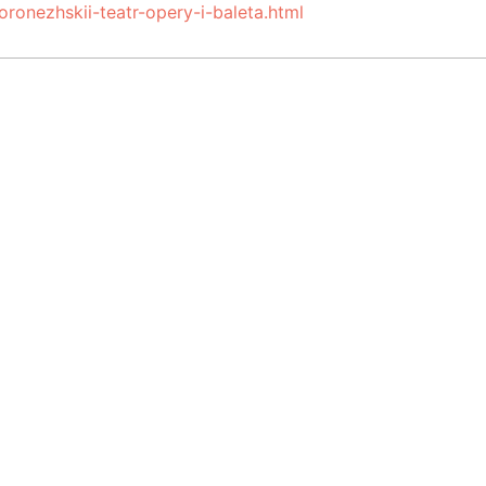
oronezhskii-teatr-opery-i-baleta.html