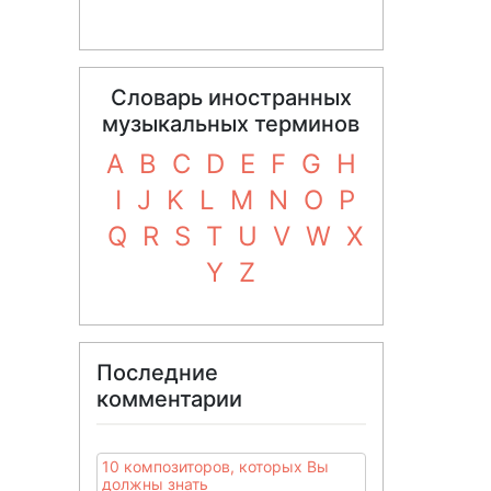
Словарь иностранных
музыкальных терминов
A
B
C
D
E
F
G
H
I
J
K
L
M
N
O
P
Q
R
S
T
U
V
W
X
Y
Z
Последние
комментарии
10 композиторов, которых Вы
должны знать