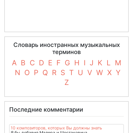
Словарь иностранных музыкальных
терминов
A
B
C
D
E
F
G
H
I
J
K
L
M
N
O
P
Q
R
S
T
U
V
W
X
Y
Z
Последние комментарии
10 композиторов, которых Вы должны знать
Я бы добавил Малера и Шостаковича.