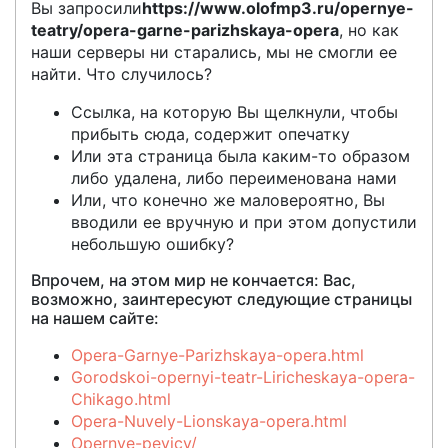
Вы запросили
https://www.olofmp3.ru/opernye-
teatry/opera-garne-parizhskaya-opera
, но как
наши серверы ни старались, мы не смогли ее
найти. Что случилось?
Ссылка, на которую Вы щелкнули, чтобы
прибыть сюда, содержит опечатку
Или эта страница была каким-то образом
либо удалена, либо переименована нами
Или, что конечно же маловероятно, Вы
вводили ее вручную и при этом допустили
небольшую ошибку?
Впрочем, на этом мир не кончается: Вас,
возможно, заинтересуют следующие страницы
на нашем сайте:
Opera-Garnye-Parizhskaya-opera.html
Gorodskoi-opernyi-teatr-Liricheskaya-opera-
Chikago.html
Opera-Nuvely-Lionskaya-opera.html
Opernye-pevicy/