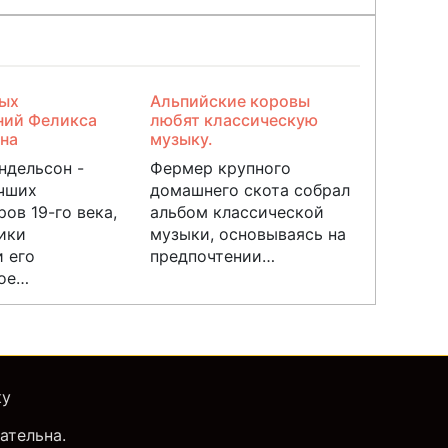
ных
Альпийские коровы
ний Феликса
любят классическую
на
музыку.
ндельсон -
Фермер крупного
учших
домашнего скота собрал
ов 19-го века,
альбом классической
ики
музыки, основываясь на
 его
предпочтении…
ое…
ку
ательна.