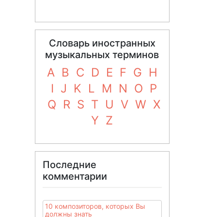
Словарь иностранных
музыкальных терминов
A
B
C
D
E
F
G
H
I
J
K
L
M
N
O
P
Q
R
S
T
U
V
W
X
Y
Z
Последние
комментарии
10 композиторов, которых Вы
должны знать