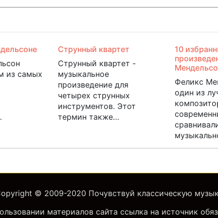
ндельсоне
Струнный квартет
10 избран
произведе
льсон
Струнный квартет -
Мендельсо
м из самых
музыкальное
Феликс Ме
произведение для
один из л
четырех струнных
композитор
инструментов. Этот
современн
…
термин также…
сравнивали
музыкальн
opyright © 2009-2020
Почувствуй классическую музы
ользовании материалов сайта ссылка на источник обяз