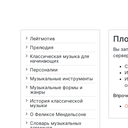
Пло
Лейтмотив
Прелюдия
Вы за
сервер
Классическая музыка для
начинающих
С
Персоналии
И
Музыкальные инструменты
И
о
Музыкальные формы и
жанры
Впроче
История классической
музыки
O
О Феликсе Мендельсоне
Cловарь музыкальных
терминов