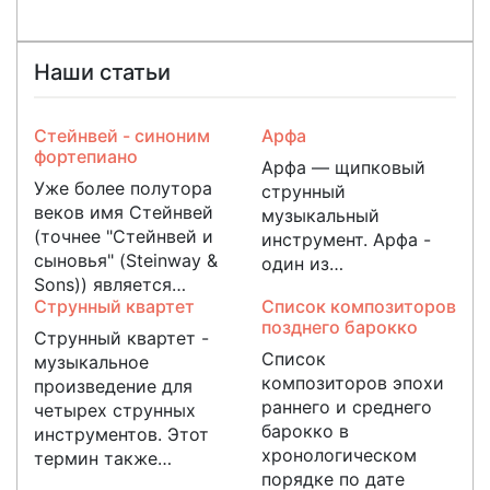
Наши статьи
Стейнвей - синоним
Арфа
фортепиано
Арфа — щипковый
Уже более полутора
струнный
веков имя Стейнвей
музыкальный
(точнее "Стейнвей и
инструмент.
Арфа -
сыновья" (Steinway &
один из…
Sons)) является…
Струнный квартет
Список композиторов
позднего барокко
Струнный квартет -
Список
музыкальное
композиторов эпохи
произведение для
раннего и среднего
четырех струнных
барокко в
инструментов. Этот
хронологическом
термин также…
порядке по дате