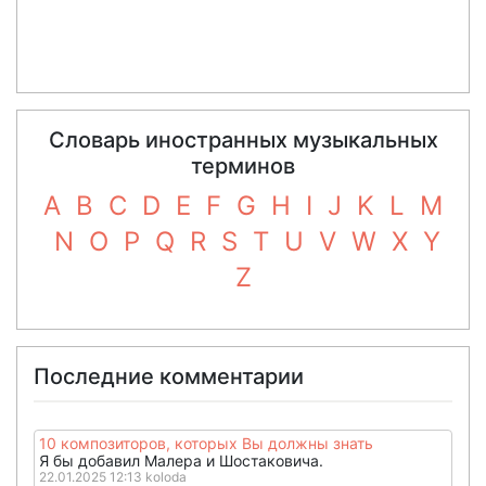
Словарь иностранных музыкальных
терминов
A
B
C
D
E
F
G
H
I
J
K
L
M
N
O
P
Q
R
S
T
U
V
W
X
Y
Z
Последние комментарии
10 композиторов, которых Вы должны знать
Я бы добавил Малера и Шостаковича.
22.01.2025 12:13 koloda